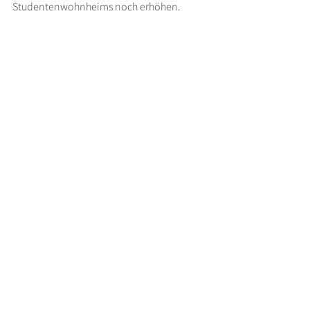
Studen­ten­wohn­heims noch erhöhen.