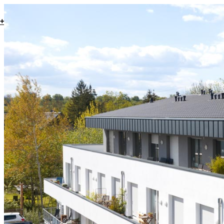
+49 711 4498677
|
vertrieb@wohnbaustudio.de
Immobilienangebote
Neubau
Vermittlung
Vermietung
Suche
Immobilie verkaufen