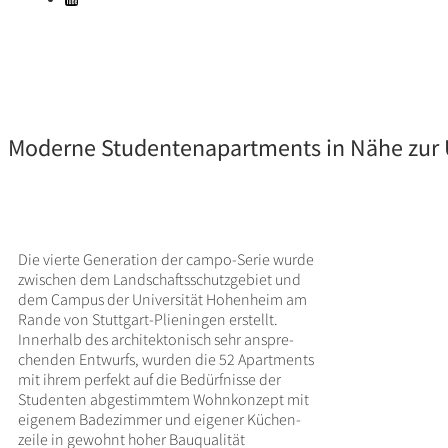
Moderne Studentenapartments in Nähe zur 
Die vierte Gene­ra­tion der campo-Serie wurde
zwischen dem Land­schafts­schutz­ge­biet und
dem Campus der Univer­sität Hohen­heim am
Rande von Stutt­gart-Plien­ingen erstellt.
Inner­halb des archi­tek­to­nisch sehr anspre­
chenden Entwurfs, wurden die 52 Apart­ments
mit ihrem perfekt auf die Bedürf­nisse der
Studenten abge­stimmtem Wohn­kon­zept mit
eigenem Bade­zimmer und eigener Küchen­
zeile in gewohnt hoher Bauqua­lität