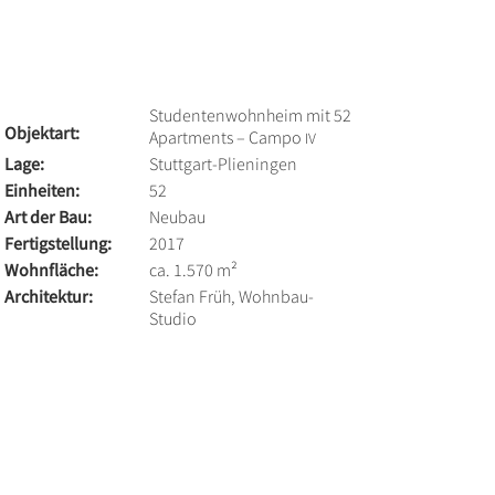
Studen­ten­wohn­heim mit 52
Objektart:
Apart­ments – Campo
IV
Lage:
Stutt­gart-Plien­ingen
Einheiten:
52
Art der Bau:
Neubau
Fertig­stel­lung:
2017
Wohn­fläche:
ca. 1.570 m²
Archi­tektur:
Stefan Früh, Wohnbau-
Studio