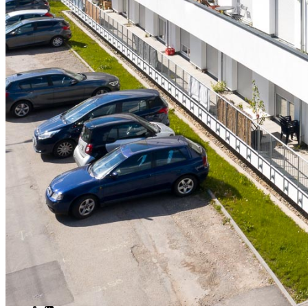
Referenzen
Neubau
Vermittlung
Vermietung
Über uns
Team
Karriere
News
Kontakt