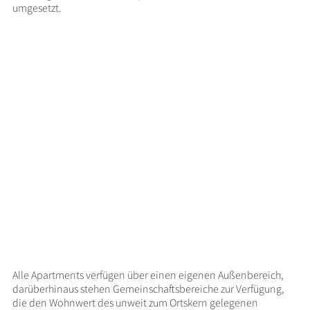
umgesetzt.
Alle Apart­ments verfügen über einen eigenen Außen­be­reich,
darüber­hinaus stehen Gemein­schafts­be­reiche zur Verfü­gung,
die den Wohn­wert des unweit zum Orts­kern gele­genen