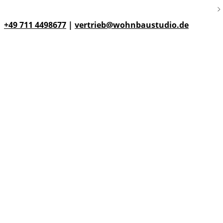
+49 711 4498677
|
vertrieb@wohnbaustudio.de