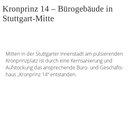
Kronprinz 14 – Bürogebäude in
Stuttgart-Mitte
Mitten in der Stutt­garter Innen­stadt am pulsie­renden
Kron­prinz­platz ist durch eine Kern­sa­nie­rung und
Aufsto­ckung das anspre­chende Büro- und Geschäfts­
haus „Kron­prinz 14“ entstanden.