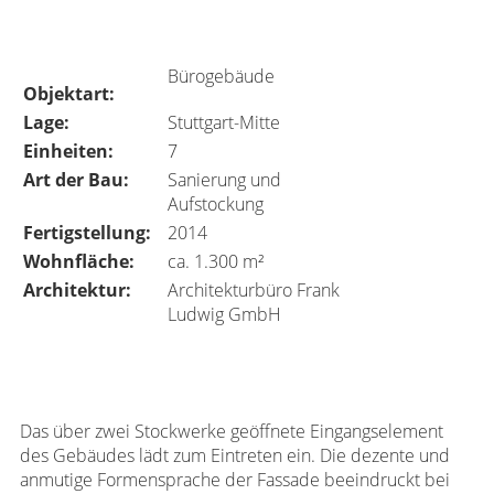
Büro­ge­bäude
Objektart:
Lage:
Stutt­gart-Mitte
Einheiten:
7
Art der Bau:
Sanie­rung und
Aufstockung
Fertig­stel­lung:
2014
Wohn­fläche:
ca. 1.300 m²
Archi­tektur:
Archi­tek­tur­büro Frank
Ludwig GmbH
Das über zwei Stock­werke geöff­nete Eingangs­ele­ment
des Gebäudes lädt zum Eintreten ein. Die dezente und
anmu­tige Formen­sprache der Fassade beein­druckt bei