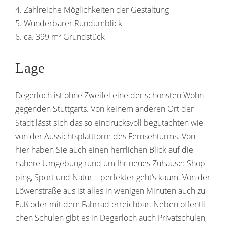
4. Zahl­reiche Möglich­keiten der Gestaltung
5. Wunder­barer Rundumblick
6. ca. 399 m² Grundstück
Lage
Deger­loch ist ohne Zweifel eine der schönsten Wohn­
ge­genden Stutt­garts. Von keinem anderen Ort der
Stadt lässt sich das so eindrucks­voll begut­achten wie
von der Aussichts­platt­form des Fern­seh­turms. Von
hier haben Sie auch einen herr­li­chen Blick auf die
nähere Umge­bung rund um Ihr neues Zuhause: Shop­
ping, Sport und Natur – perfekter geht‘s kaum. Von der
Löwen­straße aus ist alles in wenigen Minuten auch zu
Fuß oder mit dem Fahrrad erreichbar. Neben öffent­li­
chen Schulen gibt es in Deger­loch auch Privat­schulen,