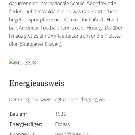
darunter eine inter­na­tio­nale Schule. Sport­freunde
finden „auf der Waldau“ alles, was das Sport­ler­herz
begehrt: Sport­plätze und Vereine für Fußball, Hand­
ball, American Foot­ball, Tennis oder Hockey. Darüber
hinaus gibt es ein DAV-Klet­ter­zen­trum und ein Eissta­
dion (Stutt­garter Eiswelt).
Energieausweis
Der Ener­gie­aus­weis liegt zur Besich­ti­gung vor
Baujahr:
1926
Ener­gie­träger:
Erdgas
Ener­gie­aus­
Bedarfs­aus­weis