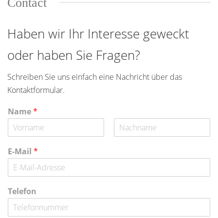
Contact
Haben wir Ihr Interesse geweckt
oder haben Sie Fragen?
Schreiben Sie uns einfach eine Nachricht über das
Kontaktformular.
Name
*
V
N
o
a
E-Mail
*
r
c
n
h
a
n
m
a
e
m
Telefon
e