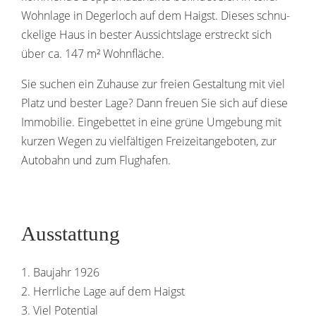
Wohn­lage in Deger­loch auf dem Haigst. Dieses schnu­
cke­lige Haus in bester Aussichts­lage erstreckt sich
über ca. 147 m² Wohnfläche.
Sie suchen ein Zuhause zur freien Gestal­tung mit viel
Platz und bester Lage? Dann freuen Sie sich auf diese
Immo­bilie. Einge­bettet in eine grüne Umge­bung mit
kurzen Wegen zu viel­fäl­tigen Frei­zeit­an­ge­boten, zur
Auto­bahn und zum Flughafen.
Ausstattung
1. Baujahr 1926
2. Herr­liche Lage auf dem Haigst
3. Viel Potential