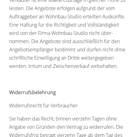
leisten. Die Ange­bote erfolgen aufgrund der vom
Auftrag­geber an Wohnbau-Studio erteilten Auskünfte.
Eine Haftung für die Rich­tig­keit und Voll­stän­dig­keit
wird von der Firma Wohnbau-Studio nicht über­
nommen. Die Ange­bote sind ausschließ­lich für den
Ange­bots­emp­fänger bestimmt und dürfen nicht ohne
schrift­liche Einwil­li­gung an Dritte weiter­ge­geben
werden. Irrtum und Zwischen­ver­kauf vorbehalten.
Wider­rufs­be­leh­rung
Wider­rufs­recht für Verbraucher
Sie haben das Recht, binnen vier­zehn Tagen ohne
Angabe von Gründen den Vertrag zu wider­rufen. Die
Wider­rufs­frist beträgt vier­zehn Tage ab dem Tag des