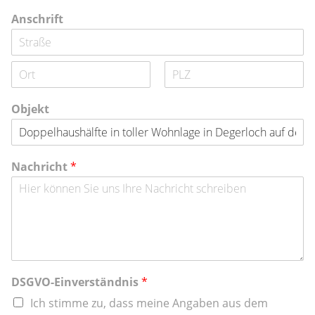
Anschrift
A
d
r
S
R
e
t
e
s
Objekt
a
g
s
d
i
z
t
o
e
n
i
l
Nachricht
*
e
1
DSGVO-Einverständnis
*
Ich stimme zu, dass meine Angaben aus dem