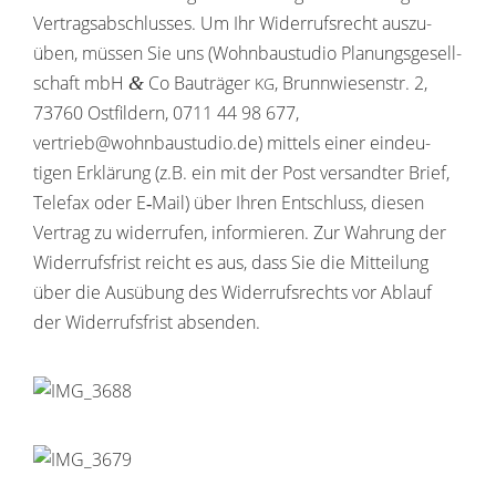
Vertrags­ab­schlusses. Um Ihr Wider­rufs­recht auszu­
üben, müssen Sie uns (Wohn­bau­studio Planungs­ge­sell­
schaft mbH
Co Bauträger
, Brunn­wie­senstr. 2,
&
KG
73760 Ostfil­dern, 0711 44 98 677,
vertrieb@wohnbaustudio.de) mittels einer eindeu­
tigen Erklä­rung (z.B. ein mit der Post versandter Brief,
Telefax oder E‑Mail) über Ihren Entschluss, diesen
Vertrag zu wider­rufen, infor­mieren. Zur Wahrung der
Wider­rufs­frist reicht es aus, dass Sie die Mittei­lung
über die Ausübung des Wider­rufs­rechts vor Ablauf
der Wider­rufs­frist absenden.