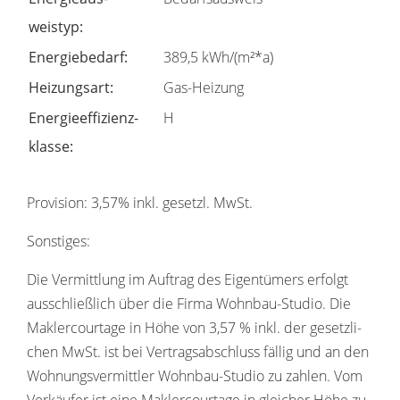
weistyp:
Ener­gie­be­darf:
389,5 kWh/(m²*a)
Heizungsart:
Gas-Heizung
Ener­gie­ef­fi­zi­enz­
H
klasse:
Provi­sion: 3,57% inkl. gesetzl. MwSt.
Sons­tiges:
Die Vermitt­lung im Auftrag des Eigen­tü­mers erfolgt
ausschließ­lich über die Firma Wohnbau-Studio. Die
Makler­cour­tage in Höhe von 3,57 % inkl. der gesetz­li­
chen MwSt. ist bei Vertrags­ab­schluss fällig und an den
Wohnungs­ver­mittler Wohnbau-Studio zu zahlen. Vom
Verkäufer ist eine Makler­cour­tage in glei­cher Höhe zu