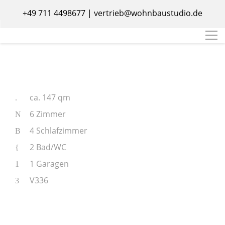
+49 711 4498677
|
vertrieb@wohnbaustudio.de
ca. 147 qm
6 Zimmer
4 Schlafzimmer
2 Bad/WC
1 Garagen
V336