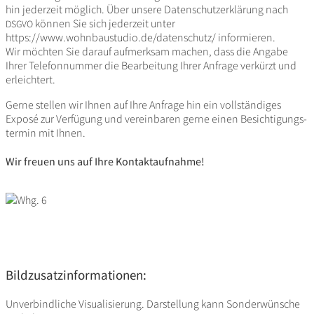
hin jeder­zeit möglich. Über unsere Daten­schutz­er­klä­rung nach
können Sie sich jeder­zeit unter
DSGVO
https://www.wohnbaustudio.de/datenschutz/ informieren.
Wir möchten Sie darauf aufmerksam machen, dass die Angabe
Ihrer Tele­fon­nummer die Bear­bei­tung Ihrer Anfrage verkürzt und
erleichtert.
Gerne stellen wir Ihnen auf Ihre Anfrage hin ein voll­stän­diges
Exposé zur Verfü­gung und verein­baren gerne einen Besich­ti­gungs­
termin mit Ihnen.
Wir freuen uns auf Ihre Kontaktaufnahme!
Bildzusatzinformationen:
Unver­bind­liche Visua­li­sie­rung. Darstel­lung kann Sonder­wün­sche