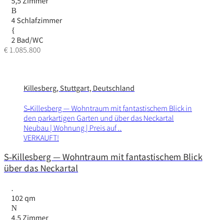
5,5 Zimmer
4 Schlafzimmer
2 Bad/WC
€ 1.085.800
Killesberg, Stuttgart, Deutschland
S‑Killesberg — Wohn­traum mit fantas­ti­schem Blick in
den park­ar­tigen Garten und über das Neckartal
Neubau | Wohnung | Preis auf ..
VERKAUFT!
S‑Killesberg — Wohntraum mit fantastischem Blick
über das Neckartal
102 qm
4,5 Zimmer