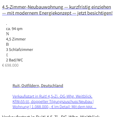
4,5‑Zimmer-Neubauwohnung — kurzfristig einziehen
— mit modernem Energiekonzept — jetzt besichtigen!
ca. 94 qm
4,5 Zimmer
3 Schlafzimmer
2 Bad/WC
€ 698.000
Ruit, Ostfildern, Deutschland
Verkaufs­start in Ruit! 4,5‑Zi.-DG-Whg. Weit­blick.
KfW‑55
, doppelter Tilgungs­zu­schuss Neubau |
EE
Wohnung | 1.088.000,- € Im Detail: Mit dem
. ..
MAX