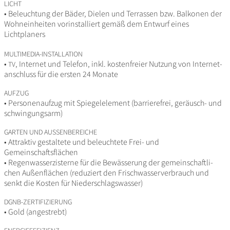
LICHT
• Beleuch­tung der Bäder, Dielen und Terrassen bzw. Balkonen der
Wohn­ein­heiten vorin­stal­liert gemäß dem Entwurf eines
Lichtplaners
MULTIMEDIA-INSTALLATION
•
, Internet und Telefon, inkl. kosten­freier Nutzung von Inter­net­
TV
an­schluss für die ersten 24 Monate
AUFZUG
• Perso­nen­aufzug mit Spie­gel­ele­ment (barrie­re­frei, geräusch- und
schwingungsarm)
GARTEN
UND
AUSSENBEREICHE
• Attraktiv gestal­tete und beleuch­tete Frei- und
Gemeinschaftsflächen
• Regen­was­ser­zis­terne für die Bewäs­se­rung der gemein­schaft­li­
chen Außen­flä­chen (redu­ziert den Frisch­was­ser­ver­brauch und
senkt die Kosten für Niederschlagswasser)
DGNB-ZERTIFIZIERUNG
• Gold (ange­strebt)