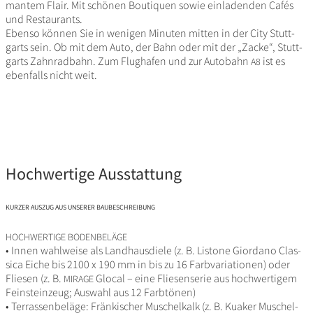
mantem Flair. Mit schönen Bouti­quen sowie einla­denden Cafés
und Restaurants.
Ebenso können Sie in wenigen Minuten mitten in der City Stutt­
garts sein. Ob mit dem Auto, der Bahn oder mit der „Zacke“, Stutt­
garts Zahn­rad­bahn. Zum Flug­hafen und zur Auto­bahn
ist es
A8
eben­falls nicht weit.
Hochwertige Ausstattung
KURZER
AUSZUG
AUS
UNSERER
BAUBESCHREIBUNG
HOCHWERTIGE
BODENBELÄGE
• Innen wahl­weise als Land­h­aus­diele (z. B. Listone Giordano Clas­
sica Eiche bis 2100 x 190 mm in bis zu 16 Farb­va­ria­tionen) oder
Fliesen (z. B.
Glocal – eine Flie­sen­serie aus hoch­wer­tigem
MIRAGE
Fein­stein­zeug; Auswahl aus 12 Farbtönen)
• Terras­sen­be­läge: Frän­ki­scher Muschel­kalk (z. B. Kuaker Muschel­