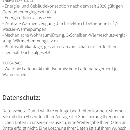
ENERGIEEFFIZIENZ
• Energie- und Gebäu­de­kon­zep­tion nach dem seit 2020 gültigen
Gebäu­de­en­er­gie­ge­setz (
)
GEG
• Ener­gie­ef­fi­zi­enz­klasse A+
• Zentrale Wärme­er­zeu­gung durch elek­trisch betrie­bene Luft/­
Wasser-Wärme­pumpen
• Mecha­ni­sche Wohn­raum­lüf­tung, 3‑Scheiben-Wärme­schutz­ver­gla­
sung, Wärme­däm­mung u.v.m.
• Photo­vol­ta­ik­an­lage, gestal­te­risch zurück­hal­tend, in Teil­be­rei­
chen aufs Dach aufgesetzt
TIEFGARAGE
• Wallbox: Lade­punkt mit dyna­mi­schem Lade­ma­nage­ment je
Wohneinheit
Datenschutz:
Daten­schutz: Damit wir Ihre Anfrage bear­beiten können, stimmen
Sie mit dem Absenden Ihrer Anfrage der Spei­che­rung Ihrer persön­
li­chen Daten in unserem Hause zu, eine Weiter­gabe Ihrer Daten an
Dritte erfolgt nicht. Eine Löschung Ihrer Daten ist auf Ihren Wunsch