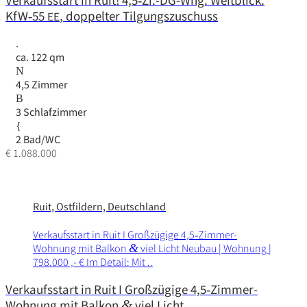
Verkaufsstart in Ruit! 4,5‑Zi.-DG-Whg. Weitblick.
KfW‑55
, doppelter Tilgungszuschuss
EE
ca. 122 qm
4,5 Zimmer
3 Schlafzimmer
2 Bad/WC
€ 1.088.000
Ruit, Ostfildern, Deutschland
Verkaufs­start in Ruit I Groß­zü­gige 4,5‑Zimmer-
Wohnung mit Balkon
&
viel Licht Neubau | Wohnung |
798.000 ‚- € Im Detail: Mit ..
Verkaufsstart in Ruit I Großzügige 4,5‑Zimmer-
Wohnung mit Balkon
&
viel Licht