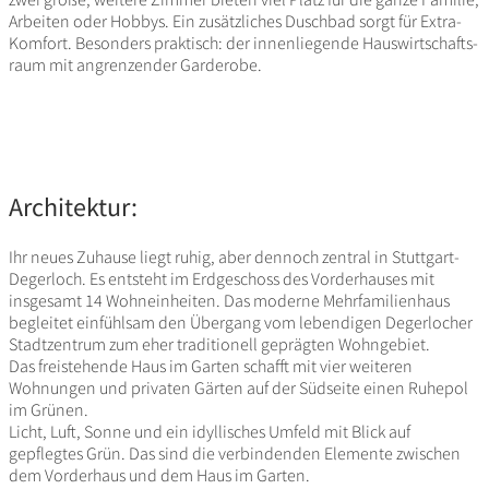
Arbeiten oder Hobbys. Ein zusätz­li­ches Duschbad sorgt für Extra-
Komfort. Beson­ders prak­tisch: der innen­lie­gende Haus­wirt­schafts­
raum mit angren­zender Garderobe.
Architektur:
Ihr neues Zuhause liegt ruhig, aber dennoch zentral in Stutt­gart-
Deger­loch. Es entsteht im Erdge­schoss des Vorder­hauses mit
insge­samt 14 Wohn­ein­heiten. Das moderne Mehr­fa­mi­li­en­haus
begleitet einfühlsam den Über­gang vom leben­digen Deger­lo­cher
Stadt­zen­trum zum eher tradi­tio­nell geprägten Wohngebiet.
Das frei­ste­hende Haus im Garten schafft mit vier weiteren
Wohnungen und privaten Gärten auf der Südseite einen Ruhepol
im Grünen.
Licht, Luft, Sonne und ein idyl­li­sches Umfeld mit Blick auf
gepflegtes Grün. Das sind die verbin­denden Elemente zwischen
dem Vorder­haus und dem Haus im Garten.