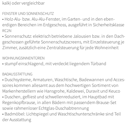
kalk) oder vergleichbar
FENSTER
UND
SONNENSCHUTZ
• Holz-Alu- bzw. Alu-Alu-Fenster, im Garten- und in den eben­
erdigen Berei­chen im Erdge­schoss, ausge­führt in Sicher­heits­klasse
RC2N
• Sonnen­schutz: elek­trisch betrie­bene Jalou­sien bzw. in den Dach­
ge­schossen geführte Sonnen­schutz­screens, mit Einzel­steue­rung je
Zimmer, zusätz­lich eine Zentral­steue­rung für jede Wohneinheit
WOHNUNGSINNENTÜREN
• stumpf einschla­gend, mit verdeckt liegendem Türband
BADAUSSTATTUNG
• Dusch­sys­teme, Arma­turen, Wasch­ti­sche, Bade­wannen und Acces­
soires kommen alle­samt aus dem hoch­wer­tigen Sorti­ment von
Marken­her­stel­lern wie Hans­g­rohe, Kaldewei, Duravit und Keuco
• Duschen, gefliest und schwel­len­re­du­ziert, im Hauptbad mit
Regen­kopf­brause, in allen Bädern mit passendem Brause-Set
sowie rahmen­loser Echtglas-Duschabtrennung
• Badmöbel: Licht­spiegel und Wasch­tisch­un­ter­schränke sind Teil
der Ausstattung