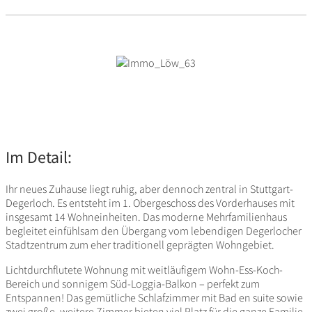
Im Detail:
Ihr neues Zuhause liegt ruhig, aber dennoch zentral in Stutt­gart-
Deger­loch. Es entsteht im 1. Ober­ge­schoss des Vorder­hauses mit
insge­samt 14 Wohn­ein­heiten. Das moderne Mehr­fa­mi­li­en­haus
begleitet einfühlsam den Über­gang vom leben­digen Deger­lo­cher
Stadt­zen­trum zum eher tradi­tio­nell geprägten Wohngebiet.
Licht­durch­flu­tete Wohnung mit weit­läu­figem Wohn-Ess-Koch-
Bereich und sonnigem Süd-Loggia-Balkon – perfekt zum
Entspannen! Das gemüt­liche Schlaf­zimmer mit Bad en suite sowie
zwei große, weitere Zimmer bieten viel Platz für die ganze Familie,