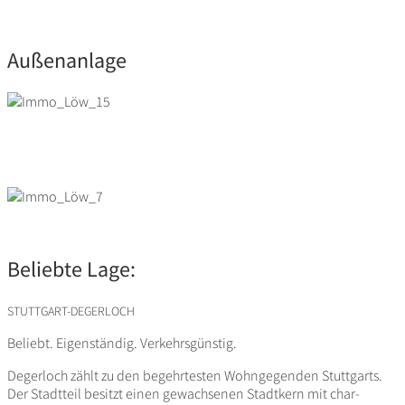
Außenanlage
Beliebte Lage:
STUTTGART-DEGERLOCH
Beliebt. Eigen­ständig. Verkehrsgünstig.
Deger­loch zählt zu den begehr­testen Wohn­ge­genden Stutt­garts.
Der Stadt­teil besitzt einen gewach­senen Stadt­kern mit char­